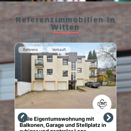
Referenzimmobilien in
Witten
DIESE IMMOBILIEN HABEN BEREITS EINEN
NEUEN EIGENTÜMER GEFUNDEN.
Referenz
Verkauft
Helle Eigentumswohnung mit
T
Balkonen, Garage und Stellplatz in
A