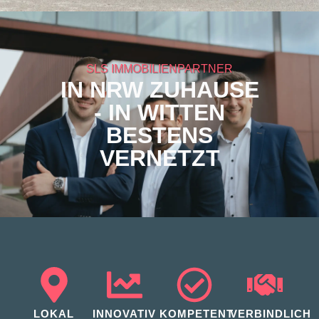
SLS IMMOBILIENPARTNER
IN NRW ZUHAUSE
- IN WITTEN
BESTENS
VERNETZT
LOKAL
INNOVATIV
KOMPETENT
VERBINDLICH