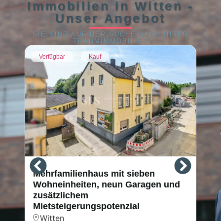
Immobilien in Witten -
Unser Angebot
SIE SIND AUF DER SUCHE NACH IHRER
TRAUMIMMOBILIE?
Verfügbar
Kauf
Mehrfamilienhaus mit sieben
K
Wohneinheiten, neun Garagen und
W
zusätzlichem
D
Mietsteigerungspotenzial
M
Witten