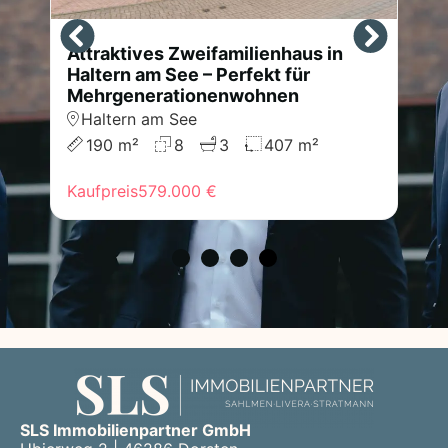
Attraktives Zweifamilienhaus in
C
Haltern am See – Perfekt für
m
Mehrgenerationenwohnen
W
Haltern am See
190 m²
8
3
407 m²
m²
Kaufpreis
579.000 €
Ka
SLS Immobilienpartner GmbH