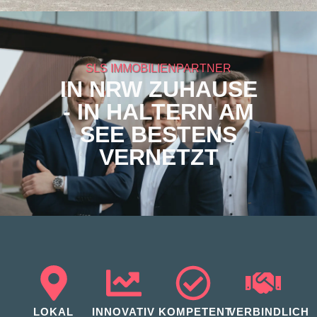
SLS IMMOBILIENPARTNER
IN NRW ZUHAUSE
- IN HALTERN AM
SEE BESTENS
VERNETZT
LOKAL
INNOVATIV
KOMPETENT
VERBINDLICH