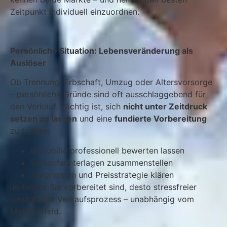
Zeitpunkt individuell einzuordnen.
Persönliche Situation: Lebensveränderung als
Auslöser
Ob Trennung, Erbschaft, Umzug oder Altersvorsorge
– persönliche Gründe sind oft ausschlaggebend für
den Verkauf. Wichtig ist, sich
nicht unter Zeitdruck
setzen zu lassen
und eine
fundierte Vorbereitung
zu treffen:
Immobilie professionell bewerten lassen
Verkaufsunterlagen zusammenstellen
Zielgruppen und Preisstrategie klären
Je besser Sie vorbereitet sind, desto stressfreier
verläuft der Verkaufsprozess – unabhängig vom
Marktumfeld.