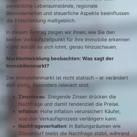
persönliche Lebensumstände, regionale
Besonderheiten und steuerliche Aspekte beeinflussen
die Entscheidung maßgeblich.
In diesem Beitrag zeigen wir Ihnen, wie Sie den
besten Verkaufszeitpunkt für Ihre Immobilie erkennen
– und warum es sich lohnt, genau hinzuschauen.
Marktentwicklung beobachten: Was sagt der
Immobilienmarkt?
Der Immobilienmarkt ist nicht statisch – er verändert
sich stetig. Besonders relevant sind:
Zinsniveau
: Steigende Zinsen drücken die
Nachfrage und damit tendenziell die Preise.
Inflation
: Hohe Inflation verunsichert Käufer,
was den Verkaufsprozess verlängern kann.
Nachfrageverhalten
: In Ballungsräumen wie
Düsseldorf bleibt die Nachfrage stabil, während