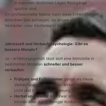
in manchen ländlichen Lagen Rückgänge
spürbar sind.
Ein professioneller Makler kann diese Entwicklungen
einordnen und aufzeigen, ob aktuell eher ein
Verkäufer- oder Käufermarkt herrscht.
Jahreszeit und Verkaufspsychologie: Gibt es
bessere Monate?
Ja – erfahrungsgemäß lässt sich eine Immobilie in
bestimmten Monaten
schneller und besser
verkaufen
:
Frühjahr und Frühsommer
gelten als ideale
Verkaufszeiten: Immobilien wirken bei gutem
Licht und blühender Umgebung attraktiver.
Herbst und Winter
sind zwar schwächer,
können aber durch weniger Konkurrenz im