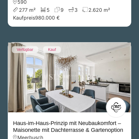
590
277 m²
5
9
3
2.620 m²
Kaufpreis
980.000 €
Verfügbar
Kauf
Haus-im-Haus-Prinzip mit Neubaukomfort –
Maisonette mit Dachterrasse & Gartenoption
Meerbusch