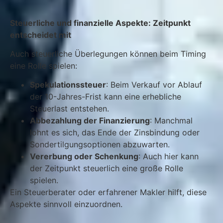
Steuerliche und finanzielle Aspekte: Zeitpunkt
entscheidet mit
Auch steuerliche Überlegungen können beim Timing
eine Rolle spielen:
Spekulationssteuer
: Beim Verkauf vor Ablauf
der 10-Jahres-Frist kann eine erhebliche
Steuerlast entstehen.
Abbezahlung der Finanzierung
: Manchmal
lohnt es sich, das Ende der Zinsbindung oder
Sondertilgungsoptionen abzuwarten.
Vererbung oder Schenkung
: Auch hier kann
der Zeitpunkt steuerlich eine große Rolle
spielen.
Ein Steuerberater oder erfahrener Makler hilft, diese
Aspekte sinnvoll einzuordnen.