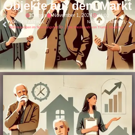
Objekte auf dem Markt
11:02
Dennis
November 1, 2024
VORIGER ARTIKEL
NÄCHSTER ARTIKEL
Wärmepumpen im Spannungsfeld: Diskussionen um Nachhaltigkeit und Effizienz
Die Wiederwahl von Trump: Mögliche Auswirkungen auf den deutschen Immobilienmarkt