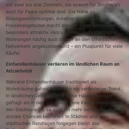
mit zwei bis drei Zimmern, die sowohl für Singles als
auch für Paare optimal sind. Die Nähe zu
Bildungseinrichtungen, Arbeitsplätzen und
Freizeitangeboten macht diese Art von Immobilien
besonders attraktiv. Hinzu kommt, dass städtische
Wohnungen häufig auch besser an den öffentlichen
Nahverkehr angebunden sind – ein Pluspunkt für viele
Käufer.
Einfamilienhäuser verlieren im ländlichen Raum an
Attraktivität
Während Einfamilienhäuser traditionell als
Wohnträume galten, zeigt sich ein veränderter Trend.
In ländlichen Gebieten sind diese Häuser weniger
gefragt als in den Vorjahren. Viele Käufer bevorzugen
den Stadtbereich, da dort oft mehr berufliche und
soziale Chancen bestehen. In Städten und
städtischen Randlagen hingegen bleibt das