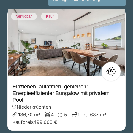
Verfügbar
Kauf
Einziehen, aufatmen, genießen:
Energieeffizienter Bungalow mit privatem
Pool
Niederkrüchten
136,70 m²
4
5
1
687 m²
Kaufpreis
499.000 €