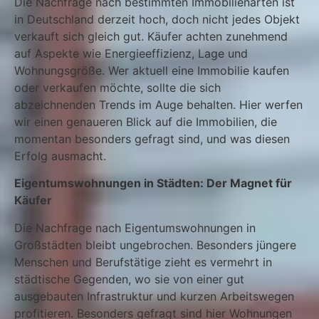
Die Nachfrage nach bestimmten Immobilienarten ist
in Deutschland derzeit hoch, doch nicht jedes Objekt
verkauft sich gleich gut. Käufer achten zunehmend
auf Aspekte wie Energieeffizienz, Lage und
Wohnungsgröße. Wer aktuell eine Immobilie kaufen
oder verkaufen möchte, sollte die sich
abzeichnenden Trends im Auge behalten. Hier werfen
wir einen genaueren Blick auf die Immobilien, die
momentan besonders gefragt sind, und was diesen
Erfolg ausmacht.
Eigentumswohnungen in Städten: Der Magnet für
Käufer
Die Nachfrage nach Eigentumswohnungen in
Großstädten bleibt ungebrochen. Besonders jüngere
Menschen und Berufstätige zieht es vermehrt in
städtische Gegenden, wo sie von einer gut
ausgebauten Infrastruktur und kurzen Arbeitswegen
profitieren. Besonders gefragt sind hier Wohnungen