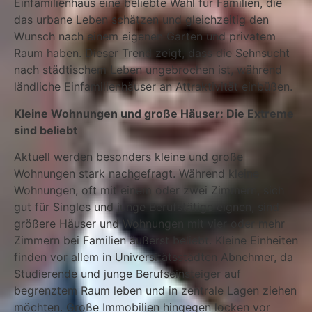
Einfamilienhaus eine beliebte Wahl für Familien, die
das urbane Leben schätzen und gleichzeitig den
Wunsch nach einem eigenen Garten und privatem
Raum haben. Dieser Trend zeigt, dass die Sehnsucht
nach städtischem Leben ungebrochen ist, während
ländliche Einfamilienhäuser an Attraktivität einbüßen.
Kleine Wohnungen und große Häuser: Die Extreme
sind beliebt
Aktuell werden besonders kleine und große
Wohnungen stark nachgefragt. Während kleine
Wohnungen, oft mit einem oder zwei Zimmern, sich
gut für Singles und junge Berufstätige eignen, sind
größere Häuser und Wohnungen mit vier oder mehr
Zimmern bei Familien äußerst beliebt. Kleine Einheiten
finden vor allem in Universitätsstädten Abnehmer, da
Studierende und junge Berufseinsteiger auf
begrenztem Raum leben und in zentrale Lagen ziehen
möchten. Große Immobilien hingegen locken vor