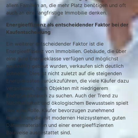
allem Familien an, die mehr Platz benötigen und oft
auch an eine langfristige Immobilie denken.
Energieeffizienz als entscheidender Faktor bei der
Kaufentscheidung
Ein weiterer entscheidender Faktor ist die
Energieeffizienz von Immobilien. Gebäude, die über
eine gute Energieklasse verfügen und möglichst
nachhaltig gebaut wurden, verkaufen sich deutlich
schneller. Dies ist nicht zuletzt auf die steigenden
Energiekosten zurückzuführen, die viele Käufer dazu
veranlassen, nach Objekten mit niedrigerem
Energieverbrauch zu suchen. Auch der Trend zu
Nachhaltigkeit und ökologischem Bewusstsein spielt
hier eine Rolle. Käufer bevorzugen zunehmend
Immobilien, die mit modernen Heizsystemen, guten
Dämmmaterialien und einer energieeffizienten
Bauweise ausgestattet sind.