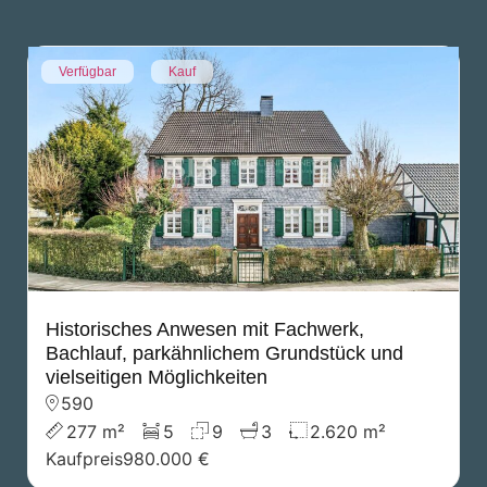
Verfügbar
Kauf
Historisches Anwesen mit Fachwerk,
Bachlauf, parkähnlichem Grundstück und
vielseitigen Möglichkeiten
590
277 m²
5
9
3
2.620 m²
Kaufpreis
980.000 €