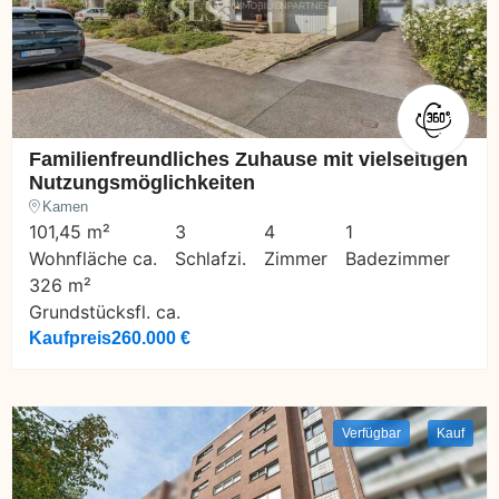
Familienfreundliches Zuhause mit vielseitigen
Nutzungsmöglichkeiten
Kamen
101,45 m²
3
4
1
Wohnfläche ca.
Schlafzi.
Zimmer
Badezimmer
326 m²
Grundstücksfl. ca.
Kaufpreis
260.000 €
Verfügbar
Kauf