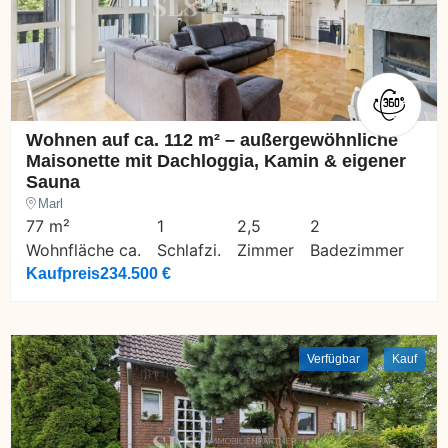
Wohnen auf ca. 112 m² – außergewöhnliche
Maisonette mit Dachloggia, Kamin & eigener
Sauna
Marl
77 m²
1
2,5
2
Wohnfläche ca.
Schlafzi.
Zimmer
Badezimmer
Kaufpreis
234.500 €
Verfügbar
Kauf