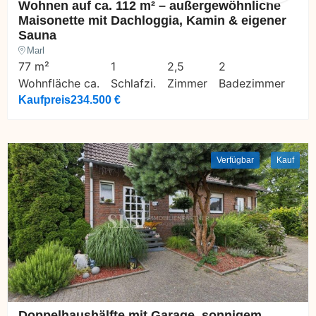
Wohnen auf ca. 112 m² – außergewöhnliche
Maisonette mit Dachloggia, Kamin & eigener
Sauna
Marl
77 m²
1
2,5
2
Wohnfläche ca.
Schlafzi.
Zimmer
Badezimmer
Kaufpreis
234.500 €
Verfügbar
Kauf
Doppelhaushälfte mit Garage, sonnigem