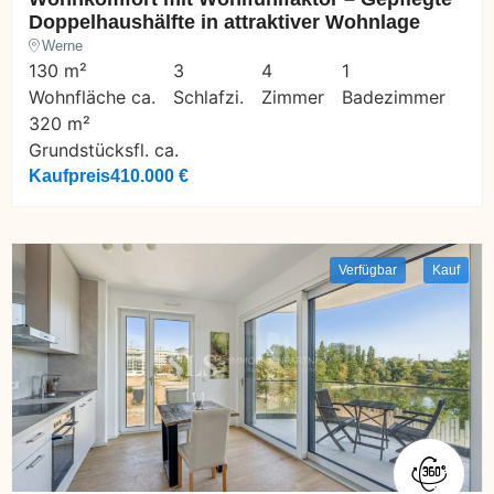
Doppelhaushälfte in attraktiver Wohnlage
Werne
130 m²
3
4
1
Wohnfläche ca.
Schlafzi.
Zimmer
Badezimmer
320 m²
Grundstücksfl. ca.
Kaufpreis
410.000 €
Verfügbar
Kauf