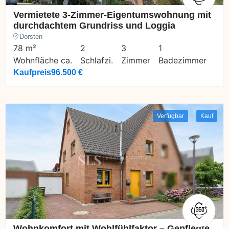
Vermietete 3-Zimmer-Eigentumswohnung mit
durchdachtem Grundriss und Loggia
Dorsten
78 m²
2
3
1
Wohnfläche ca.
Schlafzi.
Zimmer
Badezimmer
Kaufpreis
96.500 €
Verfügbar
Kauf
Wohnkomfort mit Wohlfühlfaktor – Gepflegte