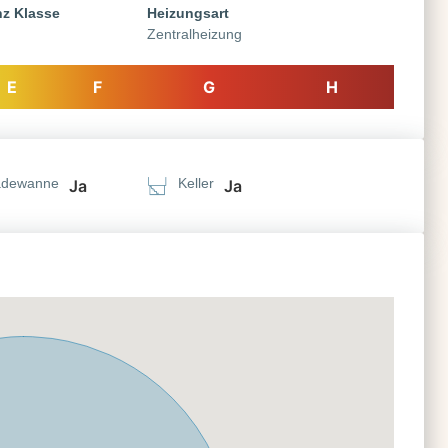
nz Klasse
Heizungsart
Zentralheizung
E
F
G
H
adewanne
Keller
Ja
Ja