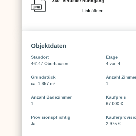
360° Virtueller Rundgang
Link öffnen
Objektdaten
Standort
Etage
46147 Oberhausen
4 von 4
Grundstück
Anzahl Zimme
ca. 1.857 m²
1
Anzahl Badezimmer
Kaufpreis
1
67.000 €
Provisionspflichtig
Käuferprovisi
Ja
2.975 €