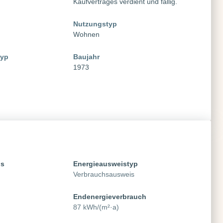
Kaufvertrages verdient und fällig.
Nutzungstyp
Wohnen
typ
Baujahr
1973
is
Energie­ausweistyp
Verbrauchsausweis
Endenergieverbrauch
87 kWh/(m²·a)