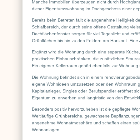
Manche Immobilien überzeugen nicht durch Hochglanz,
dieser Eigentumswohnung im Dachgeschoss einer gep
Bereits beim Betreten fällt die angenehme Helligkeit 
Schlafbereich, der durch seine offene Gestaltung viels
Dachflächenfenster sorgen für viel Tageslicht und erö
Grünflächen bis hin zu den Feldern am Horizont. Eine A
Ergänzt wird die Wohnung durch eine separate Küche,
praktischen Einbauschränken, die zusätzlichen Staur
Ein eigener Kellerraum gehört ebenfalls zur Wohnung u
Die Wohnung befindet sich in einem renovierungsbedür
eigene Wohnideen umzusetzen oder den Wohnraum gezi
Kapitalanleger, Singles oder Berufspendler eröffnet si
Eigentum zu erwerben und langfristig von den Entwickl
Besonders positiv hervorzuheben ist die gepflegte Wo
Weitläufige Grünbereiche, gewachsene Bepflanzungen u
angenehme Wohnatmosphäre und schaffen einen spürb
Wohnanlagen.