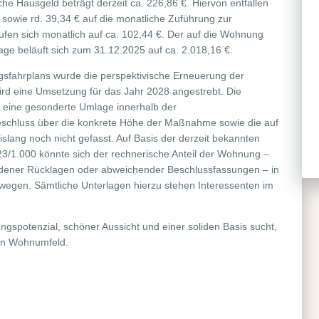
e Hausgeld beträgt derzeit ca. 226,86 €. Hiervon entfallen
 sowie rd. 39,34 € auf die monatliche Zuführung zur
ufen sich monatlich auf ca. 102,44 €. Der auf die Wohnung
age beläuft sich zum 31.12.2025 auf ca. 2.018,16 €.
gsfahrplans wurde die perspektivische Erneuerung der
rd eine Umsetzung für das Jahr 2028 angestrebt. Die
r eine gesonderte Umlage innerhalb der
Beschluss über die konkrete Höhe der Maßnahme sowie die auf
slang noch nicht gefasst. Auf Basis der derzeit bekannten
3/1.000 könnte sich der rechnerische Anteil der Wohnung –
ndener Rücklagen oder abweichender Beschlussfassungen – in
wegen. Sämtliche Unterlagen hierzu stehen Interessenten im
spotenzial, schöner Aussicht und einer soliden Basis sucht,
ten Wohnumfeld.