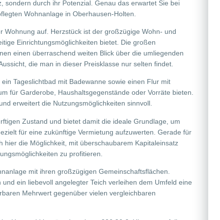
 sondern durch ihr Potenzial. Genau das erwartet Sie bei
flegten Wohnanlage in Oberhausen-Holten.
der Wohnung auf. Herzstück ist der großzügige Wohn- und
eitige Einrichtungsmöglichkeiten bietet. Die großen
ffnen einen überraschend weiten Blick über die umliegenden
ussicht, die man in dieser Preisklasse nur selten findet.
 ein Tageslichtbad mit Badewanne sowie einen Flur mit
aum für Garderobe, Haushaltsgegenstände oder Vorräte bieten.
nd erweitert die Nutzungsmöglichkeiten sinnvoll.
ftigen Zustand und bietet damit die ideale Grundlage, um
elt für eine zukünftige Vermietung aufzuwerten. Gerade für
ch hier die Möglichkeit, mit überschaubarem Kapitaleinsatz
ungsmöglichkeiten zu profitieren.
hnanlage mit ihren großzügigen Gemeinschaftsflächen.
nd ein liebevoll angelegter Teich verleihen dem Umfeld eine
aren Mehrwert gegenüber vielen vergleichbaren