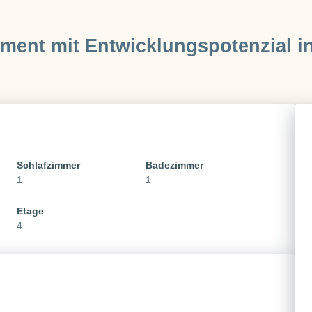
ent mit Entwicklungspotenzial in
Schlafzimmer
Badezimmer
1
1
Etage
4