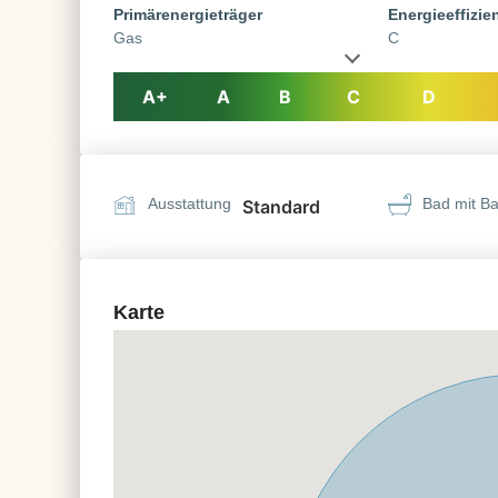
Primärenergieträger
Energieeffizie
Gas
C
A+
A
B
C
D
Ausstattung
Bad mit B
Standard
Karte