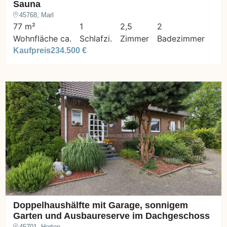
Sauna
45768, Marl
77 m²
1
2,5
2
Wohnfläche ca.
Schlafzi.
Zimmer
Badezimmer
Kaufpreis
234.500 €
Doppelhaushälfte mit Garage, sonnigem
Garten und Ausbaureserve im Dachgeschoss
45701, Herten