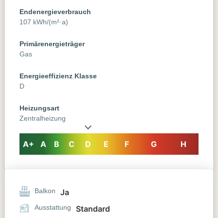
Endenergieverbrauch
107 kWh/(m²·a)
Primärenergieträger
Gas
Energieeffizienz Klasse
D
Heizungsart
Zentralheizung
A+
A
B
C
D
E
F
G
H
Balkon
Ja
Ausstattung
Standard