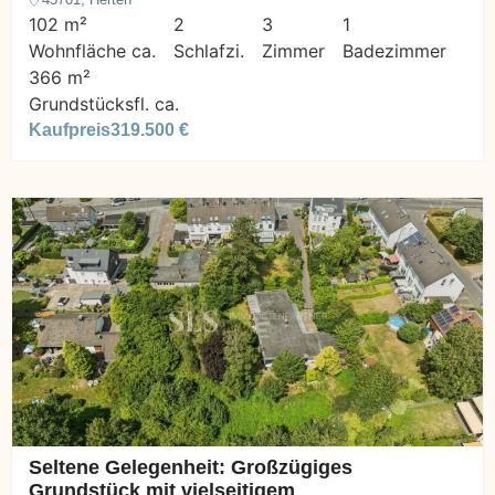
102 m²
2
3
1
Wohnfläche ca.
Schlafzi.
Zimmer
Badezimmer
366 m²
Grundstücksfl. ca.
Kaufpreis
319.500 €
Seltene Gelegenheit: Großzügiges
Grundstück mit vielseitigem