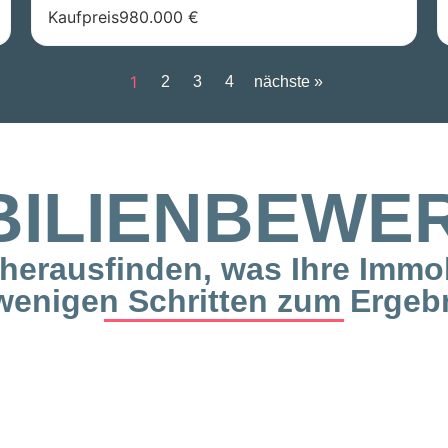
Kaufpreis
980.000 €
1
2
3
4
nächste »
BILIENBEWE
herausfinden, was Ihre Immobi
wenigen Schritten zum Ergeb