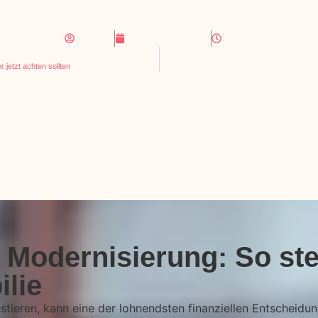
Ihrer Immobilie
16:53
Dennis
August 30, 2024
 jetzt achten sollten
Modernisierung: So ste
ilie
stieren, kann eine der lohnendsten finanziellen Entscheidung