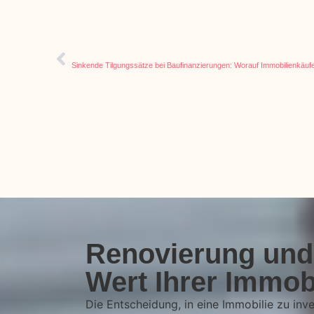
VORIGER ARTIKEL
Sinkende Tilgungssätze bei Baufinanzierungen: Worauf Immobilienkäufer
Renovierung und 
Wert Ihrer Immob
Die Entscheidung, in eine Immobilie zu inve