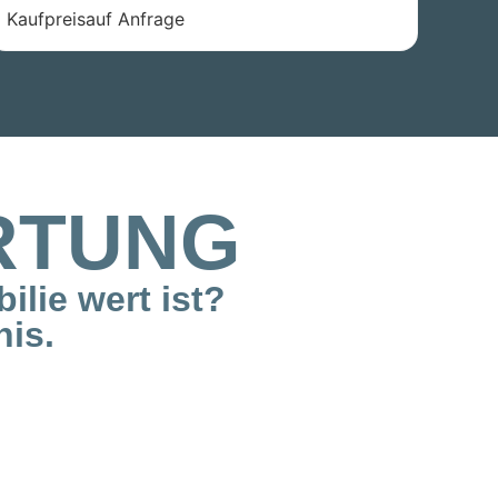
Kaufpreis
auf Anfrage
RTUNG
lie wert ist?
nis.