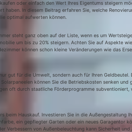
erkaufen oder einfach den Wert Ihres Eigentums steigern m
ert haben. In diesem Beitrag erfahren Sie, welche Renovier
ilie optimal aufwerten können.
mer steht ganz oben auf der Liste, wenn es um Wertsteige
mobilie um bis zu 20% steigern. Achten Sie auf Aspekte w
adezimmer können schon kleine Veränderungen wie das Erse
ht nur gut für die Umwelt, sondern auch für Ihren Geldbeute
 Solarpaneelen können Sie die Betriebskosten senken und gl
en oft durch staatliche Förderprogramme subventioniert, 
ers beim Hauskauf. Investieren Sie in die Außengestaltung 
nfarbe, ein gepflegter Garten oder ein neues Garagentor kön
der Verbessern von Außenbeleuchtung kann Sicherheit und 