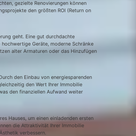
öchten, gezielte Renovierungen können
ungsprojekte den größten ROI (Return on
rung geht. Eine gut durchdachte
ie hochwertige Geräte, moderne Schränke
tzen alter Armaturen oder das Hinzufügen
l. Durch den Einbau von energiesparenden
eichzeitig den Wert Ihrer Immobilie
was den finanziellen Aufwand weiter
Ihres Hauses, um einen einladenden ersten
nen die Attraktivität Ihrer Immobilie
Ästhetik verbessern.