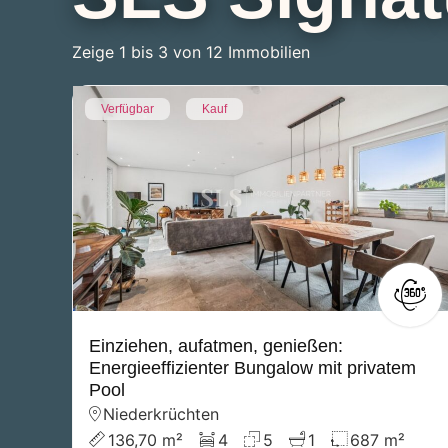
Zeige 1 bis 3 von 12 Immobilien
Verfügbar
Kauf
Einziehen, aufatmen, genießen:
Energieeffizienter Bungalow mit privatem
Pool
Niederkrüchten
136,70 m²
4
5
1
687 m²