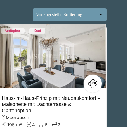
Verfügbar
Kauf
Haus-im-Haus-Prinzip mit Neubaukomfort –
Maisonette mit Dachterrasse &
Gartenoption
Meerbusch
196 m²
4
6
2