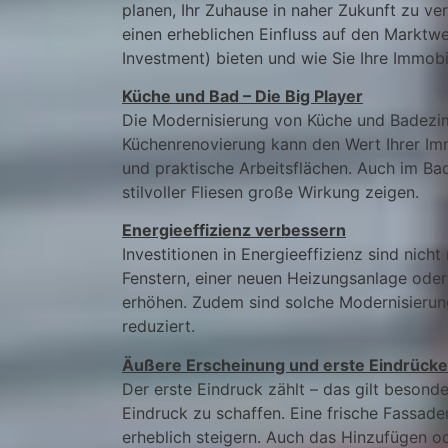
planen, Ihr Zuhause in naher Zukunft zu v
einen erheblichen Einfluss auf den Marktw
Investment) bieten und wie Sie Ihre Immob
Küche und Bad – Die Big Player
Die Modernisierung von Küche und Badezim
Küchenrenovierung kann den Wert Ihrer Im
und praktische Arbeitsflächen. Auch im B
stilvoller Fliesen große Wirkung zeigen.
Energieeffizienz verbessern
Investitionen in Energieeffizienz sind nic
Fenstern, einer neuen Heizungsanlage oder
erhöhen. Zudem sind solche Modernisierung
reduziert.
Äußere Erscheinung und erste Eindrücke
Der erste Eindruck zählt – das gilt besond
Eindruck zu schaffen. Eine frische Fassade
erheblich steigern. Auch das Hinzufügen o