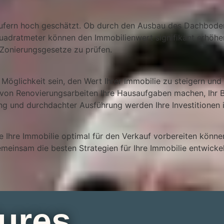
ufern hoch geschätzt. Ob durch den Ausbau des Dachbodens,
uadratmeter können den Immobilienwert signifikant erhöhen.
 Zonierungsgesetze zu prüfen.
glichkeit sein, den Wert Ihrer Immobilie zu steigern und 
g von Renovierungsarbeiten Ihre Hausaufgaben machen, Ihr
ng und durchdachter Ausführung werden Ihre Investitionen i
 Ihre Immobilie optimal für den Verkauf vorbereiten können
meinsam die besten Strategien für Ihre Immobilie entwickel
ures