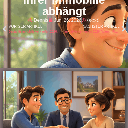
abhängt
08:25
Dennis
Juni 26, 2026
VORIGER ARTIKEL
NÄCHSTER ARTIKEL
Bestandsimmobilie verkaufen 2026: Warum gebrauchte Häuser wieder stärker gefragt sind
Immobilie verkaufen 2026: Warum Finanzierbarkeit jetzt zum Preisfaktor wird