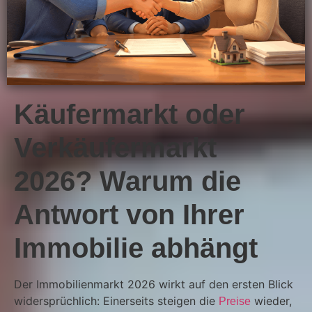
Käufermarkt oder
Verkäufermarkt
2026? Warum die
Antwort von Ihrer
Immobilie abhängt
Der Immobilienmarkt 2026 wirkt auf den ersten Blick
widersprüchlich: Einerseits steigen die
wieder,
Preise