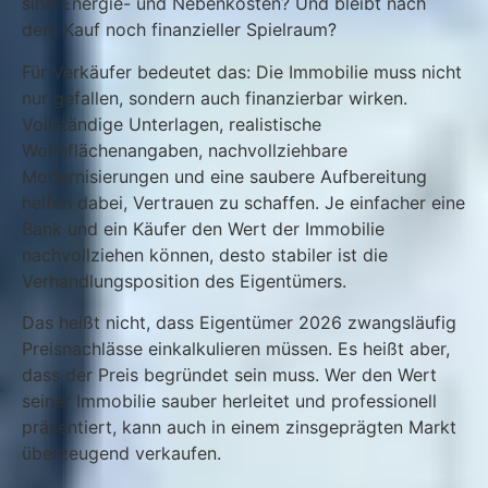
sind Energie- und Nebenkosten? Und bleibt nach
dem Kauf noch finanzieller Spielraum?
Für Verkäufer bedeutet das: Die Immobilie muss nicht
nur gefallen, sondern auch finanzierbar wirken.
Vollständige Unterlagen, realistische
Wohnflächenangaben, nachvollziehbare
Modernisierungen und eine saubere Aufbereitung
helfen dabei, Vertrauen zu schaffen. Je einfacher eine
Bank und ein Käufer den Wert der Immobilie
nachvollziehen können, desto stabiler ist die
Verhandlungsposition des Eigentümers.
Das heißt nicht, dass Eigentümer 2026 zwangsläufig
Preisnachlässe einkalkulieren müssen. Es heißt aber,
dass der Preis begründet sein muss. Wer den Wert
seiner Immobilie sauber herleitet und professionell
präsentiert, kann auch in einem zinsgeprägten Markt
überzeugend verkaufen.