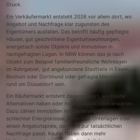
Druck.
Ein Verkäufermarkt entsteht 2026 vor allem dort, wo
Angebot und Nachfrage klar zugunsten des
Eigentümers ausfallen. Das betrifft häufig gepflegte
Häuser, gut geschnittene Eigentumswohnungen,
energetisch solide Objekte und Immobilien in
nachgefragten Lagen. In NRW können das je nach
Objekt zum Beispiel familienfreundliche Wohnlagen
im Ruhrgebiet, gut angebundene Stadtteile in Essen,
Bochum oder Dortmund oder gefragte Mikrolagen
rund um Düsseldorf sein.
Ein Käufermarkt entsteht dagegen dort, wo Käufer
Alternativen haben oder hohe Zusatzkosten erwarten.
Dazu zählen Immobilien mit Sanierungsstau,
schlechter Energieklasse, fehlenden Unterlagen oder
einem Angebotspreis, der nicht zur tatsächlichen
Nachfrage passt. Käufer haben dann mehr