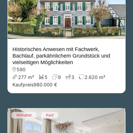
Historisches Anwesen mit Fachwerk,
Bachlauf, parkähnlichem Grundstück und
vielseitigen Möglichkeiten
590
277 m²
5
9
3
2.620 m²
Kaufpreis
980.000 €
Verfügbar
Kauf