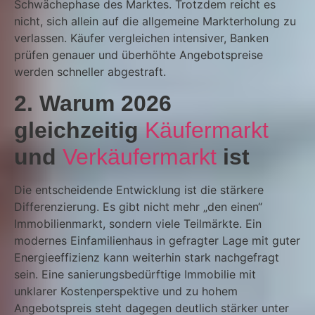
Schwächephase des Marktes. Trotzdem reicht es
nicht, sich allein auf die allgemeine Markterholung zu
verlassen. Käufer vergleichen intensiver, Banken
prüfen genauer und überhöhte Angebotspreise
werden schneller abgestraft.
2. Warum 2026
gleichzeitig
Käufermarkt
und
Verkäufermarkt
ist
Die entscheidende Entwicklung ist die stärkere
Differenzierung. Es gibt nicht mehr „den einen“
Immobilienmarkt, sondern viele Teilmärkte. Ein
modernes Einfamilienhaus in gefragter Lage mit guter
Energieeffizienz kann weiterhin stark nachgefragt
sein. Eine sanierungsbedürftige Immobilie mit
unklarer Kostenperspektive und zu hohem
Angebotspreis steht dagegen deutlich stärker unter