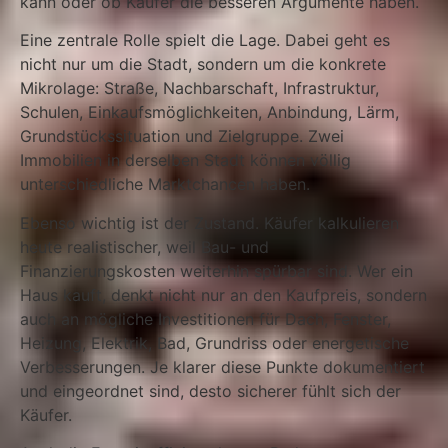
kann oder ob Käufer die besseren Argumente haben.
Eine zentrale Rolle spielt die Lage. Dabei geht es
nicht nur um die Stadt, sondern um die konkrete
Mikrolage: Straße, Nachbarschaft, Infrastruktur,
Schulen, Einkaufsmöglichkeiten, Anbindung, Lärm,
Grundstückssituation und Zielgruppe. Zwei
Immobilien in derselben Stadt können völlig
unterschiedliche Marktchancen haben.
Ebenso wichtig ist der Zustand. Käufer kalkulieren
heute realistischer, weil Bau- und
Finanzierungskosten weiterhin spürbar sind. Wer ein
Haus kauft, denkt nicht nur an den Kaufpreis, sondern
auch an mögliche Investitionen für Dach, Fenster,
Heizung, Elektrik, Bad, Grundriss oder energetische
Verbesserungen. Je klarer diese Punkte dokumentiert
und eingeordnet sind, desto sicherer fühlt sich der
Käufer.