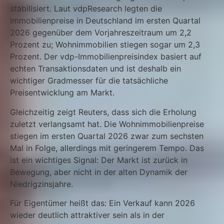
stabilisiert. Laut vdpResearch legten die
Immobilienpreise in Deutschland im ersten Quartal
2026 gegenüber dem Vorjahreszeitraum um 2,2
Prozent zu; Wohnimmobilien stiegen sogar um 2,3
Prozent. Der vdp-Immobilienpreisindex basiert auf
echten Transaktionsdaten und ist deshalb ein
wichtiger Gradmesser für die tatsächliche
Preisentwicklung am Markt.
Gleichzeitig zeigt Reuters, dass sich die Erholung
zuletzt verlangsamt hat. Die Wohnimmobilienpreise
stiegen im ersten Quartal 2026 zwar zum sechsten
Mal in Folge, allerdings mit geringerem Tempo. Das
ist ein wichtiges Signal: Der Markt ist zurück in
Bewegung, aber nicht in der alten Dynamik der
Niedrigzinsjahre.
Für Eigentümer heißt das: Ein Verkauf kann 2026
wieder deutlich attraktiver sein als in der