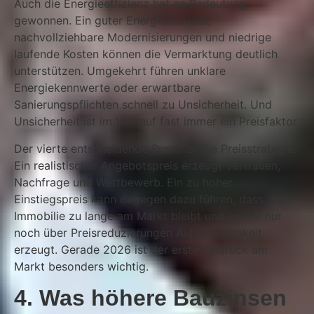
Auch die Energieeffizienz hat an Bedeutung
gewonnen. Ein guter Energieausweis,
nachvollziehbare Modernisierungen und niedrige
laufende Kosten können die Vermarktung deutlich
unterstützen. Umgekehrt führen unklare
Energiekennwerte oder erwartbare
Sanierungspflichten schnell zu Unsicherheit. Und
Unsicherheit ist im Verkauf fast immer ein Preisfaktor.
Der vierte entscheidende Punkt ist die Preisstrategie.
Ein realistischer Angebotspreis erzeugt Vertrauen,
Nachfrage und Wettbewerb. Ein zu hoher
Einstiegspreis kann dagegen dazu führen, dass die
Immobilie zu lange am Markt bleibt und später nur
noch über Preisreduzierungen Aufmerksamkeit
erzeugt. Gerade 2026 ist der erste Eindruck am
Markt besonders wichtig.
4. Was höhere Bauzinsen