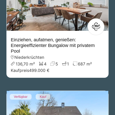
Einziehen, aufatmen, genießen:
Energieeffizienter Bungalow mit privatem
Pool
Niederkrüchten
136,70 m²
4
5
1
687 m²
Kaufpreis
499.000 €
Verfügbar
Kauf