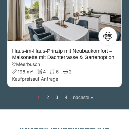
Haus-im-Haus-Prinzip mit Neubaukomfort –
Maisonette mit Dachterrasse & Gartenoption
Meerbusch
196 m²
4
6
2
Kaufpreis
auf Anfrage
1
2
3
4
nächste »