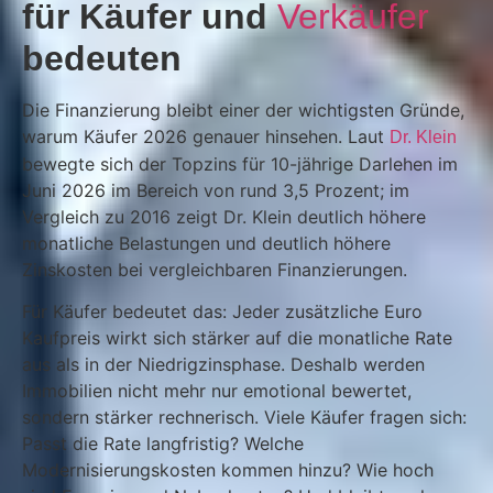
für Käufer und
Verkäufer
bedeuten
Die Finanzierung bleibt einer der wichtigsten Gründe,
warum Käufer 2026 genauer hinsehen. Laut
Dr. Klein
bewegte sich der Topzins für 10-jährige Darlehen im
Juni 2026 im Bereich von rund 3,5 Prozent; im
Vergleich zu 2016 zeigt Dr. Klein deutlich höhere
monatliche Belastungen und deutlich höhere
Zinskosten bei vergleichbaren Finanzierungen.
Für Käufer bedeutet das: Jeder zusätzliche Euro
Kaufpreis wirkt sich stärker auf die monatliche Rate
aus als in der Niedrigzinsphase. Deshalb werden
Immobilien nicht mehr nur emotional bewertet,
sondern stärker rechnerisch. Viele Käufer fragen sich:
Passt die Rate langfristig? Welche
Modernisierungskosten kommen hinzu? Wie hoch