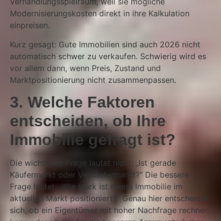
Verhandlungsspielraum, weil sie mögliche
Modernisierungskosten direkt in ihre Kalkulation
einpreisen.
Kurz gesagt: Gute Immobilien sind auch 2026 nicht
automatisch schwer zu verkaufen. Schwierig wird es
vor allem dann, wenn Preis, Zustand und
Marktpositionierung nicht zusammenpassen.
3. Welche Faktoren
entscheiden, ob Ihre
Immobilie gefragt ist?
Die wichtigste Frage lautet nicht: „Ist gerade
Käufermarkt oder Verkäufermarkt?“ Die bessere
Frage lautet: „Wie stark ist meine Immobilie im
aktuellen Markt positioniert?“ Genau hier entscheidet
sich, ob ein Eigentümer mit hoher Nachfrage rechnen