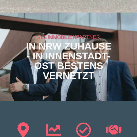
SLS IMMOBILIENPARTNER
IN NRW ZUHAUSE
- IN INNENSTADT-
OST BESTENS
VERNETZT