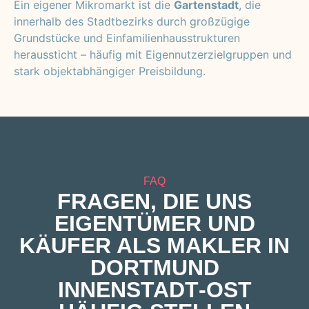
Ein eigener Mikromarkt ist die
Gartenstadt
, die
innerhalb des Stadtbezirks durch großzügige
Grundstücke und Einfamilienhausstrukturen
heraussticht – häufig mit Eigennutzerzielgruppen und
stark objektabhängiger Preisbildung.
FAQ
FRAGEN, DIE UNS
EIGENTÜMER UND
KÄUFER ALS MAKLER IN
DORTMUND
INNENSTADT‑OST