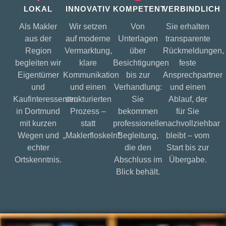
LOKAL
INNOVATIV
KOMPETENT
VERBINDLICH
Als Makler
Wir setzen
Von
Sie erhalten
aus der
auf moderne
Unterlagen
transparente
Region
Vermarktung,
über
Rückmeldungen,
begleiten wir
klare
Besichtigungen
feste
Eigentümer
Kommunikation
bis zur
Ansprechpartner
und
und einen
Verhandlung:
und einen
Kaufinteressenten
strukturierten
Sie
Ablauf, der
in Dortmund
Prozess –
bekommen
für Sie
mit kurzen
statt
professionelle
nachvollziehbar
Wegen und
„Maklerfloskeln“.
Begleitung,
bleibt – vom
echter
die den
Start bis zur
Ortskenntnis.
Abschluss im
Übergabe.
Blick behält.