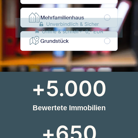
Unverbindlich & Sicher
Online & schnell
0,- EUR
+
5.000
Bewertete Immobilien
+
650