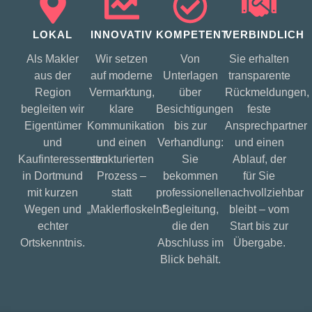
LOKAL
INNOVATIV
KOMPETENT
VERBINDLICH
Als Makler
Wir setzen
Von
Sie erhalten
aus der
auf moderne
Unterlagen
transparente
Region
Vermarktung,
über
Rückmeldungen,
begleiten wir
klare
Besichtigungen
feste
Eigentümer
Kommunikation
bis zur
Ansprechpartner
und
und einen
Verhandlung:
und einen
Kaufinteressenten
strukturierten
Sie
Ablauf, der
in Dortmund
Prozess –
bekommen
für Sie
mit kurzen
statt
professionelle
nachvollziehbar
Wegen und
„Maklerfloskeln“.
Begleitung,
bleibt – vom
echter
die den
Start bis zur
Ortskenntnis.
Abschluss im
Übergabe.
Blick behält.