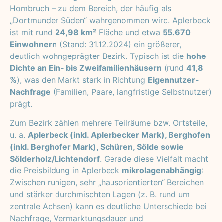
Hombruch – zu dem Bereich, der häufig als
„Dortmunder Süden“ wahrgenommen wird. Aplerbeck
ist mit rund
24,98 km²
Fläche und etwa
55.670
Einwohnern
(Stand: 31.12.2024) ein größerer,
deutlich wohngeprägter Bezirk. Typisch ist die
hohe
Dichte an Ein‑ bis Zweifamilienhäusern
(rund
41,8
%
), was den Markt stark in Richtung
Eigennutzer-
Nachfrage
(Familien, Paare, langfristige Selbstnutzer)
prägt.
Zum Bezirk zählen mehrere Teilräume bzw. Ortsteile,
u. a.
Aplerbeck (inkl. Aplerbecker Mark), Berghofen
(inkl. Berghofer Mark), Schüren, Sölde sowie
Sölderholz/Lichtendorf
. Gerade diese Vielfalt macht
die Preisbildung in Aplerbeck
mikrolagenabhängig
:
Zwischen ruhigen, sehr „hausorientierten“ Bereichen
und stärker durchmischten Lagen (z. B. rund um
zentrale Achsen) kann es deutliche Unterschiede bei
Nachfrage, Vermarktungsdauer und