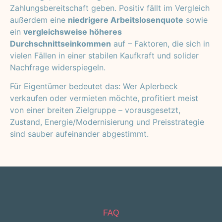
Zahlungsbereitschaft geben. Positiv fällt im Vergleich
außerdem eine
niedrigere Arbeitslosenquote
sowie
ein
vergleichsweise höheres
Durchschnittseinkommen
auf – Faktoren, die sich in
vielen Fällen in einer stabilen Kaufkraft und solider
Nachfrage widerspiegeln.
Für Eigentümer bedeutet das: Wer Aplerbeck
verkaufen oder vermieten möchte, profitiert meist
von einer breiten Zielgruppe – vorausgesetzt,
Zustand, Energie/Modernisierung und Preisstrategie
sind sauber aufeinander abgestimmt.
FAQ