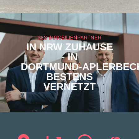
SLS IMMOBILIENPARTNER
IN NRW ZUHAUSE
- IN
DORTMUND‑APLERBEC
BESTENS
VERNETZT