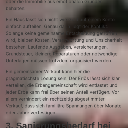
oder die Immobilie aus emotionalen Gründen
behalten.
Ein Haus lässt sich nicht wie Geld auf einem Konto
einfach aufteilen. Genau darin liegt der Konflikt.
Solange keine gemeinsame Entscheidung getroffen
wird, bleiben Kosten, Verantwortung und Unsicherheit
bestehen. Laufende Ausgaben, Versicherungen,
Grundsteuer, kleinere Reparaturen oder notwendige
Unterlagen müssen trotzdem organisiert werden.
Ein gemeinsamer Verkauf kann hier die
pragmatischste Lösung sein. Der Erlös lässt sich klar
verteilen, die Erbengemeinschaft wird entlastet und
jeder Erbe kann frei über seinen Anteil verfügen. Vor
allem verhindert ein rechtzeitig abgestimmter
Verkauf, dass sich familiäre Spannungen über Monate
oder Jahre verfestigen.
3. Sanierungsbedarf bei