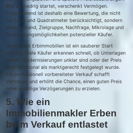
Wer zu niedrig startet, verschenkt Vermögen.
Entscheidend ist deshalb eine Bewertung, die nicht
nur Lage und Quadratmeter berücksichtigt, sondern
auch Zustand, Zielgruppe, Nachfrage, Mikrolage und
Finanzierungsmöglichkeiten potenzieller Käufer.
Gerade bei Erbimmobilien ist ein sauberer Start
wichtig. Viele Käufer erkennen schnell, ob Unterlagen
fehlen, Modernisierungen unklar sind oder der Preis
eher emotional als marktgerecht festgelegt wurde.
Ein professionell vorbereiteter Verkauf schafft
Vertrauen und erhöht die Chance, einen guten Preis
ohne unnötige Verzögerungen zu erzielen.
5. Wie ein
Immobilienmakler Erben
beim Verkauf entlastet