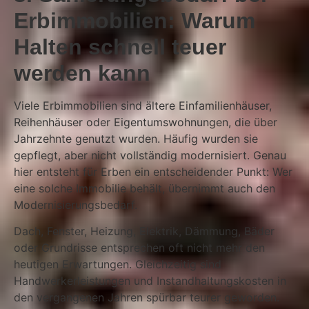
Erbimmobilien: Warum
Halten schnell teuer
werden kann
Viele Erbimmobilien sind ältere Einfamilienhäuser,
Reihenhäuser oder Eigentumswohnungen, die über
Jahrzehnte genutzt wurden. Häufig wurden sie
gepflegt, aber nicht vollständig modernisiert. Genau
hier entsteht für Erben ein entscheidender Punkt: Wer
eine solche Immobilie behält, übernimmt auch den
Modernisierungsbedarf.
Dach, Fenster, Heizung, Elektrik, Dämmung, Bäder
oder Grundrisse entsprechen oft nicht mehr den
heutigen Erwartungen. Gleichzeitig sind
Handwerkerleistungen und Instandhaltungskosten in
den vergangenen Jahren spürbar teurer geworden.