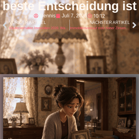
beste Entscheidung ist
10:12
Dennis
Juli 7, 2026
VORIGER ARTIKEL
NÄCHSTER ARTIKEL
Käuferverhalten Immobilien 2026: Warum Interessenten heute genauer prüfen
Immobilienverkauf trotz hoher Zinsen: Warum gute Objekte 2026 weiter Käufer finden