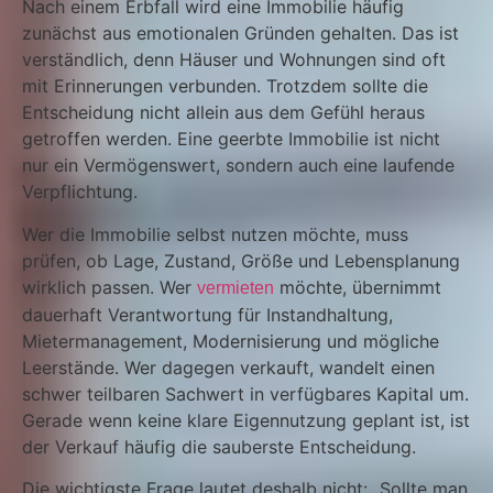
Nach einem Erbfall wird eine Immobilie häufig
zunächst aus emotionalen Gründen gehalten. Das ist
verständlich, denn Häuser und Wohnungen sind oft
mit Erinnerungen verbunden. Trotzdem sollte die
Entscheidung nicht allein aus dem Gefühl heraus
getroffen werden. Eine geerbte Immobilie ist nicht
nur ein Vermögenswert, sondern auch eine laufende
Verpflichtung.
Wer die Immobilie selbst nutzen möchte, muss
prüfen, ob Lage, Zustand, Größe und Lebensplanung
wirklich passen. Wer
möchte, übernimmt
vermieten
dauerhaft Verantwortung für Instandhaltung,
Mietermanagement, Modernisierung und mögliche
Leerstände. Wer dagegen verkauft, wandelt einen
schwer teilbaren Sachwert in verfügbares Kapital um.
Gerade wenn keine klare Eigennutzung geplant ist, ist
der Verkauf häufig die sauberste Entscheidung.
Die wichtigste Frage lautet deshalb nicht: „Sollte man