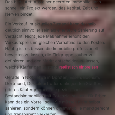
Das bedeutet: Aus einer geerbten Immobilie kann
schnell ein Projekt werden, das Kapital, Zeit und
Nerven bindet.
Ein Verkauf im aktuellen Zustand kann deshalb
deutlich sinnvoller sein als eine teure Sanierung auf
Verdacht. Nicht jede Maßnahme erhöht den
Verkaufspreis im gleichen Verhältnis zu den Kosten.
Häufig ist es besser, die Immobilie professionell
bewerten zu lassen, die Zielgruppe sauber zu
definieren und den Markt entscheiden zu lassen,
welche Käufer den Zustand
.
realistisch einpreisen
Gerade in NRW, etwa in Dorsten, Essen, Bochum,
Dortmund, Düsseldorf oder umliegenden Städten,
gibt es Käufergruppen, die gezielt nach
Bestandsimmobilien mit Potenzial suchen. Für Erben
kann das ein Vorteil sein: Sie müssen nicht selbst
sanieren, sondern können die Immobilie marktgerecht
und transparent verkaufen.