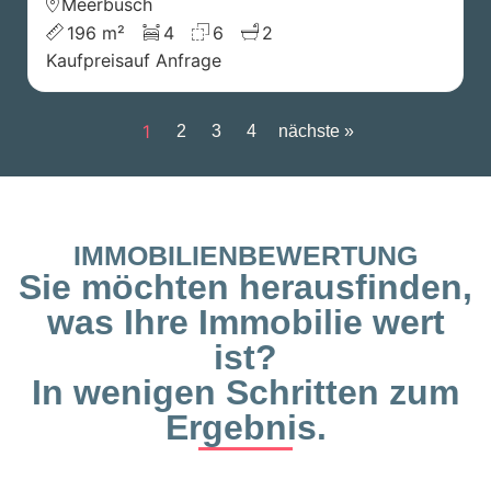
Meerbusch
196 m²
4
6
2
Kaufpreis
auf Anfrage
1
2
3
4
nächste »
IMMOBILIENBEWERTUNG
Sie möchten herausfinden,
was Ihre Immobilie wert
ist?
In wenigen Schritten zum
Ergebnis.