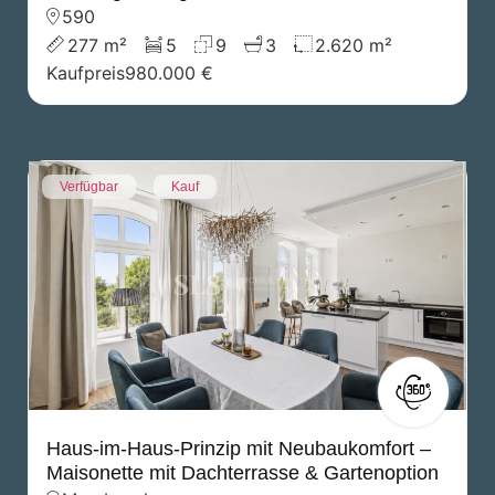
590
277 m²
5
9
3
2.620 m²
Kaufpreis
980.000 €
Verfügbar
Kauf
Haus-im-Haus-Prinzip mit Neubaukomfort –
Maisonette mit Dachterrasse & Gartenoption