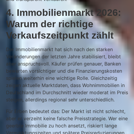
4. Immobilienmarkt 2026:
Warum der richtige
Verkaufszeitpunkt zählt
Der Immobilienmarkt hat sich nach den starken
Veränderungen der letzten Jahre stabilisiert, bleibt
aber anspruchsvoll. Käufer prüfen genauer, Banken
bewerten vorsichtiger und die Finanzierungskosten
spielen weiterhin eine wichtige Rolle. Gleichzeitig
zeigen aktuelle Marktdaten, dass Wohnimmobilien in
Deutschland im Durchschnitt wieder moderat im Preis
steigen, allerdings regional sehr unterschiedlich.
Für Erben bedeutet das: Der Markt ist nicht schlecht,
aber er verzeiht keine falsche Preisstrategie. Wer eine
geerbte Immobilie zu hoch ansetzt, riskiert lange
Vermarktungszeiten und spätere Preisreduzierungen.