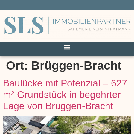
Ort:
Brüggen-Bracht
Baulücke mit Potenzial – 627
m² Grundstück in begehrter
Lage von Brüggen-Bracht