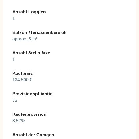
Anzahl Loggien
1
Balkon-/Terrassenbereich
approx. 5 m²
Anzahl Stellplätze
1
Kaufpreis
134.500 €
Provisionspflichtig
Ja
Käuferprovision
3,57%
Anzahl der Garagen