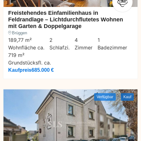
Freistehendes Einfamilienhaus in
Feldrandlage – Lichtdurchflutetes Wohnen
mit Garten & Doppelgarage
Brüggen
189,77 m²
2
4
1
Wohnfläche ca.
Schlafzi.
Zimmer
Badezimmer
719 m²
Grundstücksfl. ca.
Kaufpreis
685.000 €
Verfügbar
Kauf