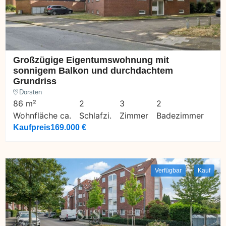
Großzügige Eigentumswohnung mit
sonnigem Balkon und durchdachtem
Grundriss
Dorsten
86 m²
2
3
2
Wohnfläche ca.
Schlafzi.
Zimmer
Badezimmer
Kaufpreis
169.000 €
Verfügbar
Kauf