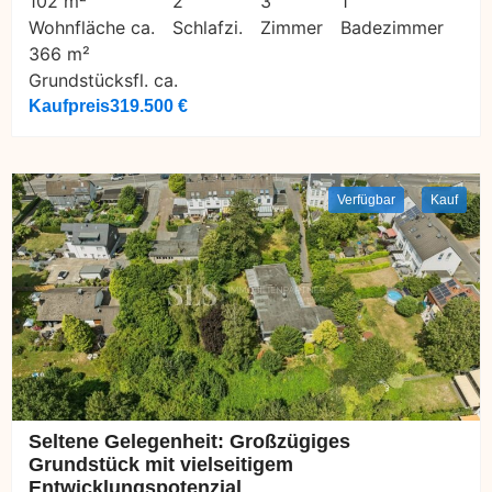
102 m²
2
3
1
Wohnfläche ca.
Schlafzi.
Zimmer
Badezimmer
366 m²
Grundstücksfl. ca.
Kaufpreis
319.500 €
Verfügbar
Kauf
Seltene Gelegenheit: Großzügiges
Grundstück mit vielseitigem
Entwicklungspotenzial