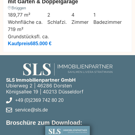
mit Garten & Doppelgarage
Brüggen
189,77 m²
2
4
1
Wohnfläche ca.
Schlafzi.
Zimmer
Badezimmer
719 m²
Grundstücksfl. ca.
Kaufpreis
685.000 €
SLS Immobilienpartner GmbH
Ubierweg 2 | 46286 Dorsten
Königsallee 19 | 40213 Düsseldorf
+49 (0)2369 742 80 20
service@sls.de
Broschüre zum Download: