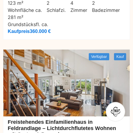
123 m²
2
4
2
Wohnfläche ca.
Schlafzi.
Zimmer
Badezimmer
281 m²
Grundstücksfl. ca.
Kaufpreis
360.000 €
Verfügbar
Kauf
Freistehendes Einfamilienhaus in
Feldrandlage – Lichtdurchflutetes Wohnen