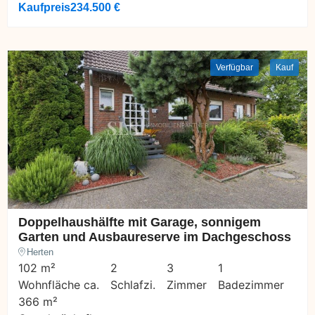
Kaufpreis
234.500 €
Verfügbar
Kauf
Doppelhaushälfte mit Garage, sonnigem
Garten und Ausbaureserve im Dachgeschoss
Herten
102 m²
2
3
1
Wohnfläche ca.
Schlafzi.
Zimmer
Badezimmer
366 m²