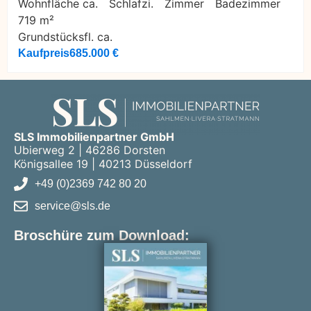
Wohnfläche ca.
Schlafzi.
Zimmer
Badezimmer
719 m²
Grundstücksfl. ca.
Kaufpreis
685.000 €
SLS Immobilienpartner GmbH
Ubierweg 2 | 46286 Dorsten
Königsallee 19 | 40213 Düsseldorf
+49 (0)2369 742 80 20
service@sls.de
Broschüre zum Download: