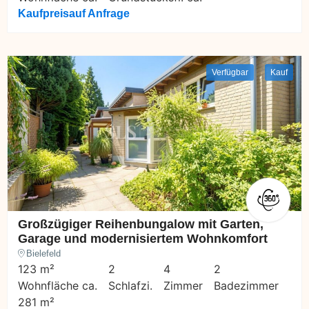
Kaufpreis
auf Anfrage
Verfügbar
Kauf
Großzügiger Reihenbungalow mit Garten,
Garage und modernisiertem Wohnkomfort
Bielefeld
123 m²
2
4
2
Wohnfläche ca.
Schlafzi.
Zimmer
Badezimmer
281 m²