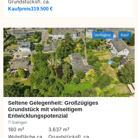
Grundstücksfl. ca.
Kaufpreis
319.500 €
Verfügbar
Kauf
Seltene Gelegenheit: Großzügiges
Grundstück mit vielseitigem
Entwicklungspotenzial
Solingen
180 m²
3.637 m²
Wohnfläche ca.
Grundstücksfl. ca.