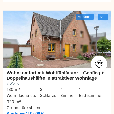
Verfügbar
Kauf
Wohnkomfort mit Wohlfühlfaktor – Gepflegte
Doppelhaushälfte in attraktiver Wohnlage
Werne
130 m²
3
4
1
Wohnfläche ca.
Schlafzi.
Zimmer
Badezimmer
320 m²
Grundstücksfl. ca.
Kaufpreis
410.000 €