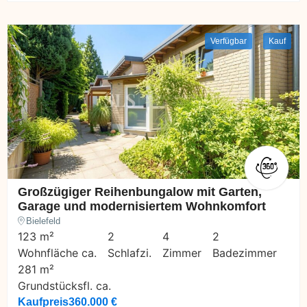
Verfügbar
Kauf
Großzügiger Reihenbungalow mit Garten,
Garage und modernisiertem Wohnkomfort
Bielefeld
123 m²
2
4
2
Wohnfläche ca.
Schlafzi.
Zimmer
Badezimmer
281 m²
Grundstücksfl. ca.
Kaufpreis
360.000 €