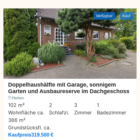
Verfügbar
Kauf
Doppelhaushälfte mit Garage, sonnigem
Garten und Ausbaureserve im Dachgeschoss
Herten
102 m²
2
3
1
Wohnfläche ca.
Schlafzi.
Zimmer
Badezimmer
366 m²
Grundstücksfl. ca.
Kaufpreis
319.500 €