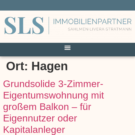
Ort:
Hagen
Grundsolide 3-Zimmer-
Eigentumswohnung mit
großem Balkon – für
Eigennutzer oder
Kapitalanleger